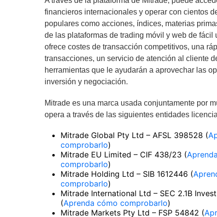
A través de la plataforma de Mitrade, puede acce
financieros internacionales y operar con cientos 
populares como acciones, índices, materias prima
de las plataformas de trading móvil y web de fácil
ofrece costes de transacción competitivos, una rá
transacciones, un servicio de atención al cliente d
herramientas que le ayudarán a aprovechar las o
inversión y negociación.
Mitrade es una marca usada conjuntamente por mú
opera a través de las siguientes entidades licencia
Mitrade Global Pty Ltd – AFSL 398528 (
A
comprobarlo
)
Mitrade EU Limited – CIF 438/23 (
Aprend
comprobarlo
)
Mitrade Holding Ltd – SIB 1612446 (
Apren
comprobarlo
)
Mitrade International Ltd – SEC 2.1B Inves
(
Aprenda cómo comprobarlo
)
Mitrade Markets Pty Ltd – FSP 54842 (
Ap