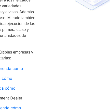
der a los mercados
de variedades
s y divisas. Además
 uso, Mitrade también
pida ejecución de las
e primera clase y
portunidades de
ltiples empresas y
tarias:
prenda cómo
a cómo
da cómo
tment Dealer
renda cómo