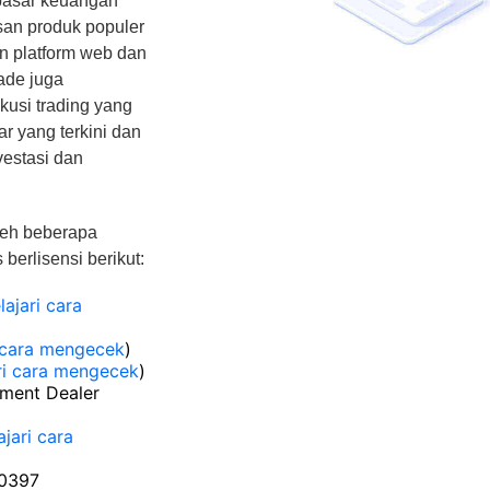
 pasar keuangan
usan produk populer
in platform web dan
ade juga
kusi trading yang
r yang terkini dan
estasi dan
leh beberapa
berlisensi berikut:
lajari cara
i cara mengecek
)
ri cara mengecek
)
tment Dealer
ajari cara
00397