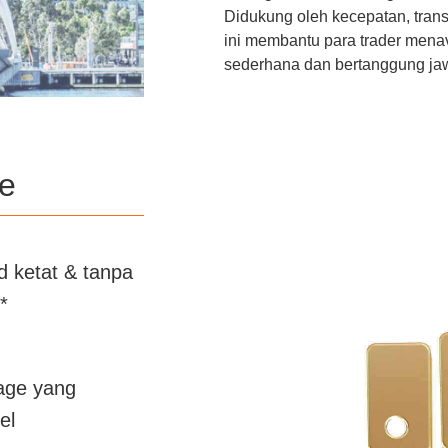
Didukung oleh kecepatan, transp
ini membantu para trader mena
sederhana dan bertanggung ja
e
d ketat & tanpa
*
age yang
el