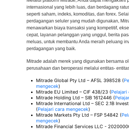
Melalui platform Mitrade, Anda dapat mengakses
internasional yang lebih luas, dan berdagang rat
seperti saham, indeks, komoditas, dan forex. Sela
perdagangan seluler yang mudah digunakan, Mitr
menawarkan biaya transaksi yang kompetitif, ekse
cepat, layanan pelanggan yang unggul, berita pasa
meluas, untuk membantu Anda meraih peluang inv
perdagangan yang baik.
Mitrade adalah merek yang digunakan bersama o
perusahaan dan beroperasi melalui entitas- entitas 
Mitrade Global Pty Ltd – AFSL 398528 (
Pe
mengecek
)
Mitrade EU Limited – CIF 438/23 (
Pelajar
Mitrade Holding Ltd – SIB 1612446 (
Pelaja
Mitrade International Ltd – SEC 2.1B Inves
(
Pelajari cara mengecek
)
Mitrade Markets Pty Ltd – FSP 54842 (
Pel
mengecek
)
Mitrade Financial Services LLC - 202000