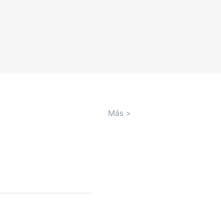
Más
>