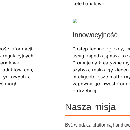
cele handlowe.
Innowacyjność
ość informacji.
Postęp technologiczny, i
 regulacyjnych,
usług napędzają nasz rozw
handlowe.
Promujemy kreatywne myś
roduktów, cen,
szybszą realizację zleceń
w rynkowych, a
inteligentniejsze platform
yś mógł
zapewniając inwestorom p
potrzebują.
Nasza misja
Być wiodącą platformą handlow