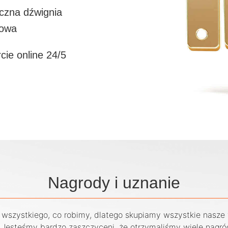
yczna dźwignia
sowa
ie online 24/5
Nagrody i uznanie
 wszystkiego, co robimy, dlatego skupiamy wszystkie nasze 
 Jesteśmy bardzo zaszczyceni, że otrzymaliśmy wiele nagr