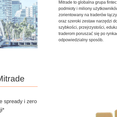
Mitrade to globalna grupa fint
podmioty i miliony użytkownik
zorientowany na traderów łącz
oraz szeroki zestaw narzędzi d
szybkości, przejrzystości, eduk
traderom poruszać się po rynkac
odpowiedzialny sposób.
Mitrade
e spready i zero
ji*