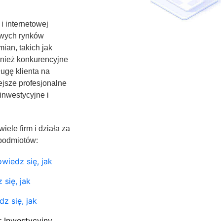
i internetowej
owych rynków
ian, takich jak
ównież konkurencyjne
ługę klienta na
jsze profesjonalne
inwestycyjne i
ele firm i działa za
podmiotów:
wiedz się, jak
się, jak
z się, jak
r Inwestycyjny