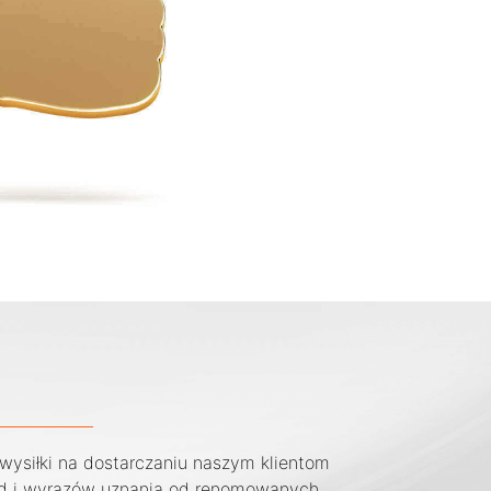
wysiłki na dostarczaniu naszym klientom
ód i wyrazów uznania od renomowanych