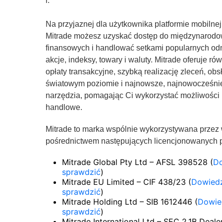
r.
Na przyjaznej dla użytkownika platformie mobilnej 
Mitrade możesz uzyskać dostęp do międzynarod
finansowych i handlować setkami popularnych odm
akcje, indeksy, towary i waluty. Mitrade oferuje r
opłaty transakcyjne, szybką realizację zleceń, obs
światowym poziomie i najnowsze, najnowocześnie
narzędzia, pomagając Ci wykorzystać możliwości 
handlowe.
Mitrade to marka wspólnie wykorzystywana przez wi
pośrednictwem następujących licencjonowanych 
Mitrade Global Pty Ltd – AFSL 398528 (
Do
sprawdzić
)
Mitrade EU Limited – CIF 438/23 (
Dowiedz 
sprawdzić
)
Mitrade Holding Ltd – SIB 1612446 (
Dowied
sprawdzić
)
Mitrade International Ltd – SEC 2.1B Deale