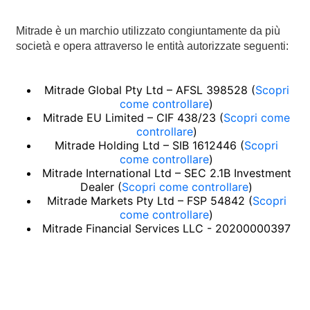
Deutsch
Français
Mitrade è un marchio utilizzato congiuntamente da più
società e opera attraverso le entità autorizzate seguenti:
Nederlands
Italiano
Mitrade Global Pty Ltd – AFSL 398528 (
Scopri
come controllare
)
Mitrade EU Limited – CIF 438/23 (
Scopri come
Polski
controllare
)
Mitrade Holding Ltd – SIB 1612446 (
Scopri
हिन्दी
come controllare
)
Mitrade International Ltd – SEC 2.1B Investment
Dealer (
Scopri come controllare
)
Mitrade Markets Pty Ltd – FSP 54842 (
Scopri
come controllare
)
Mitrade Financial Services LLC - 20200000397