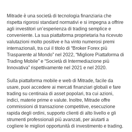
Sicurezza dei fondi dei clienti
Bahasa Melayu
Mitrade è una società di tecnologia finanziaria che
Documenti legali
繁體中文
rispetta rigorosi standard normativi e si impegna a offrire
agli investitori un’esperienza di trading semplice e
Affiliates
한국어
conveniente. La sua piattaforma proprietaria ha ricevuto
valutazioni molto positive e ha vinto numerosi premi
ไทย
internazionali, tra cui il titolo di “Broker Forex più
Trasparente al Mondo” nel 2022, “Migliore Piattaforma di
Tiếng việt
Trading Mobile” e “Società di Intermediazione più
Innovativa” rispettivamente nel 2021 e nel 2020.
العربية
Sulla piattaforma mobile e web di Mitrade, facile da
简体中文
usare, puoi accedere ai mercati finanziari globali e fare
trading su centinaia di asset popolari, tra cui azioni,
Español
indici, materie prime e valute. Inoltre, Mitrade offre
commissioni di transazione competitive, esecuzione
Português (Brasil)
rapida degli ordini, supporto clienti di alto livello e gli
strumenti professionali più avanzati, per aiutarti a
Português
cogliere le migliori opportunità di investimento e trading.