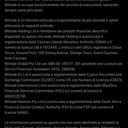
Mitrade si occupa esclusivamente del servizio di esecuzione, operando
sempre come principale.
Mitrade è un marchio utilizzato congiuntamente da più aziende e opera
attraverso le seguenti aziende:
Mitrade Holding Ltd è l'emittente dei prodotti finanziari descritti o
disponibili su questo sito web. Mitrade Holding è autorizzata e
regolamentata dalla Cayman Islands Monetary Authority (CIMA) e il
numero di licenza SIB è 1612446. L'indirizzo dell'ufficio registrato è Citrus
Grove, Ground Floor, 106 Goring Avenue, George Town, Grand Cayman,
Isole Cayman.
Mitrade Global Pty Ltd con ABN 90 149 011 361 possiede una Licenza per
Servizi Finanziari Australiani (AFSL 398528).
Mitrade EU Ltd è autorizzata e regolamentata dalla Cyprus Securities and
Exchange Commission (CySEC) come CIF con Numero di Licenza 438/23.
Mitrade International Ltd è autorizzata e regolamentata dalla Mauritius
Financial Services Commission (FSC) e il numero di licenza è
GB20025791.
Mitrade Markets Pty Ltd è autorizzata e regolamentata dalla South Africa
Financial Sector Conduct Authority (FSCA) come FSP con numero di
licenza 54842.
Le informazioni presenti su questo sito non sono destinate ai residenti di
Stati Uniti, Canada, Giappone, Nuova Zelanda, Regno Unito, Filippine o a