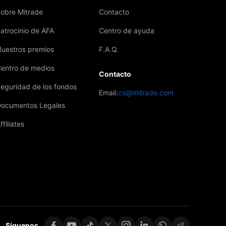
obre Mitrade
Contacto
atrocinio de AFA
Centro de ayuda
uestros premios
F.A.Q.
entro de medios
Contacto
eguridad de los fondos
Email:
cs@mitrade.com
ocumentos Legales
ffiliates
Síguenos