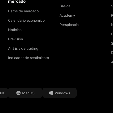
mercado
Básica
S
Datos de mercado
Academy
P
Calendario económico
Perspicacia
N
Noticias
C
Previsión
S
Análisis de trading
D
Indicador de sentimiento
A
APK
MacOS
Windows