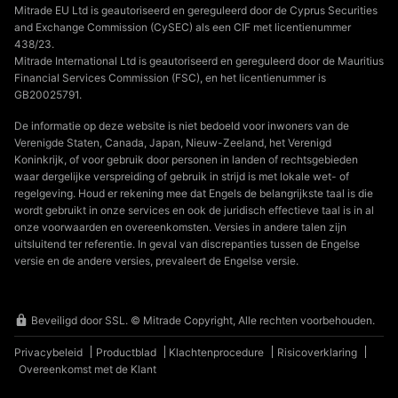
Mitrade EU Ltd is geautoriseerd en gereguleerd door de Cyprus Securities
and Exchange Commission (CySEC) als een CIF met licentienummer
438/23.
Mitrade International Ltd is geautoriseerd en gereguleerd door de Mauritius
Financial Services Commission (FSC), en het licentienummer is
GB20025791.
De informatie op deze website is niet bedoeld voor inwoners van de
Verenigde Staten, Canada, Japan, Nieuw-Zeeland, het Verenigd
Koninkrijk, of voor gebruik door personen in landen of rechtsgebieden
waar dergelijke verspreiding of gebruik in strijd is met lokale wet- of
regelgeving. Houd er rekening mee dat Engels de belangrijkste taal is die
wordt gebruikt in onze services en ook de juridisch effectieve taal is in al
onze voorwaarden en overeenkomsten. Versies in andere talen zijn
uitsluitend ter referentie. In geval van discrepanties tussen de Engelse
versie en de andere versies, prevaleert de Engelse versie.
Beveiligd door SSL. © Mitrade Copyright, Alle rechten voorbehouden.
Privacybeleid
Productblad
Klachtenprocedure
Risicoverklaring
Overeenkomst met de Klant