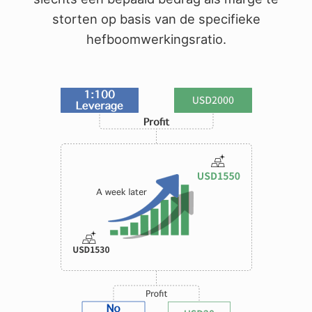
Beveiliging van klantengelden
storten op basis van de specifieke
Bahasa Melayu
hefboomwerkingsratio.
Juridische documenten
繁體中文
Affiliates
한국어
ไทย
Tiếng việt
العربية
简体中文
Español
Português (Brasil)
Português