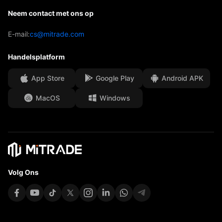
Prognose
Inzichten
AFA-sponsoring
Neem contact met ons op
Neem contact met ons op
Handelsanalyse
Onze onderscheidingen
Afdeling Help
E-mail:
cs@mitrade.com
Sentiment
Media Centre
Veelgestelde vragen (FAQ)
Handelsplatform
Beveiliging van klantengelden
App Store
Google Play
Android APK
Juridische documenten
MacOS
Windows
Affiliates
Volg Ons