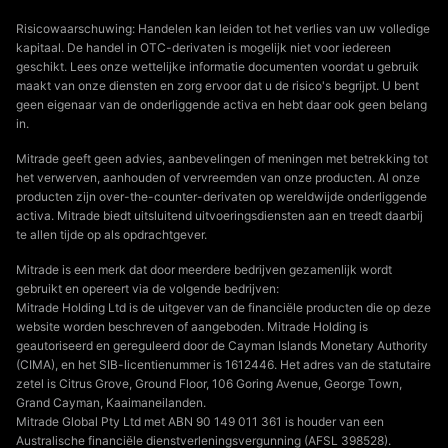
Risicowaarschuwing: Handelen kan leiden tot het verlies van uw volledige
kapitaal. De handel in OTC-derivaten is mogelijk niet voor iedereen
geschikt. Lees onze wettelijke informatie documenten voordat u gebruik
maakt van onze diensten en zorg ervoor dat u de risico's begrijpt. U bent
geen eigenaar van de onderliggende activa en hebt daar ook geen belang
in.
Mitrade geeft geen advies, aanbevelingen of meningen met betrekking tot
het verwerven, aanhouden of vervreemden van onze producten. Al onze
producten zijn over-the-counter-derivaten op wereldwijde onderliggende
activa. Mitrade biedt uitsluitend uitvoeringsdiensten aan en treedt daarbij
te allen tijde op als opdrachtgever.
Mitrade is een merk dat door meerdere bedrijven gezamenlijk wordt
gebruikt en opereert via de volgende bedrijven:
Mitrade Holding Ltd is de uitgever van de financiële producten die op deze
website worden beschreven of aangeboden. Mitrade Holding is
geautoriseerd en gereguleerd door de Cayman Islands Monetary Authority
(CIMA), en het SIB-licentienummer is 1612446. Het adres van de statutaire
zetel is Citrus Grove, Ground Floor, 106 Goring Avenue, George Town,
Grand Cayman, Kaaimaneilanden.
Mitrade Global Pty Ltd met ABN 90 149 011 361 is houder van een
Australische financiële dienstverleningsvergunning (AFSL 398528).