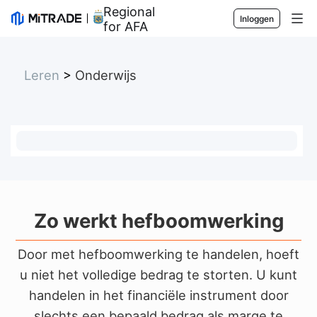
Regional Sponsor
Inloggen
for AFA
Markten
Leren
>
Onderwijs
Forex
Handel
Grondstoffen
Handelsplatform
Markttools
Aandelen
Contractspecificaties
Marktgegevens
Voorlichting
Indexen
Risicobeheer
Economische kalender
Basis
Bedrijf
ETF's
Kosten en vergoedingen
Nieuws
Academy
Over Mitrade
Zo werkt hefboomwerking
Ondersteuning
Prognose
Inzichten
AFA-sponsoring
Neem contact met ons op
NL
Door met hefboomwerking te handelen, hoeft
Handelsanalyse
Onze onderscheidingen
u niet het volledige bedrag te storten. U kunt
Afdeling Help
English
handelen
in het financiële instrument door
Sentiment
Media Centre
Veelgestelde vragen (FAQ)
Bahasa Indonesia
slechts een bepaald bedrag als marge te