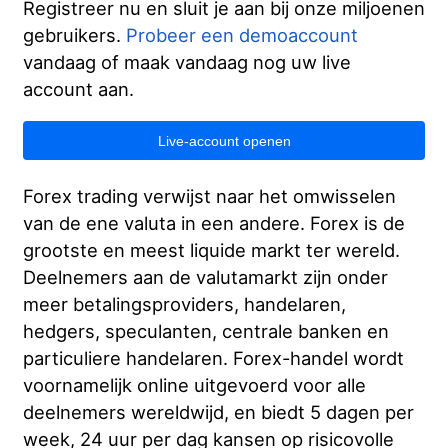
Registreer nu en sluit je aan bij onze miljoenen
Beveiliging van klantengelden
Bahasa Melayu
gebruikers.
Probeer een demoaccount
vandaag of maak vandaag nog uw live
Juridische documenten
繁體中文
account aan.
Affiliates
한국어
Live-account openen
ไทย
Forex trading verwijst naar het omwisselen
Tiếng việt
van de ene valuta in een andere. Forex is de
العربية
grootste en meest liquide markt ter wereld.
Deelnemers aan de valutamarkt zijn onder
简体中文
meer betalingsproviders, handelaren,
Español
hedgers, speculanten, centrale banken en
particuliere handelaren. Forex-handel wordt
Português (Brasil)
voornamelijk online uitgevoerd voor alle
Português
deelnemers wereldwijd, en biedt 5 dagen per
week, 24 uur per dag kansen op risicovolle