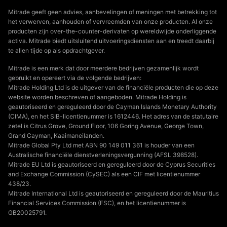
Mitrade geeft geen advies, aanbevelingen of meningen met betrekking tot
het verwerven, aanhouden of vervreemden van onze producten. Al onze
producten zijn over-the-counter-derivaten op wereldwijde onderliggende
activa. Mitrade biedt uitsluitend uitvoeringsdiensten aan en treedt daarbij
te allen tijde op als opdrachtgever.
Mitrade is een merk dat door meerdere bedrijven gezamenlijk wordt
gebruikt en opereert via de volgende bedrijven:
Mitrade Holding Ltd is de uitgever van de financiële producten die op deze
website worden beschreven of aangeboden. Mitrade Holding is
geautoriseerd en gereguleerd door de Cayman Islands Monetary Authority
(CIMA), en het SIB-licentienummer is 1612446. Het adres van de statutaire
zetel is Citrus Grove, Ground Floor, 106 Goring Avenue, George Town,
Grand Cayman, Kaaimaneilanden.
Mitrade Global Pty Ltd met ABN 90 149 011 361 is houder van een
Australische financiële dienstverleningsvergunning (AFSL 398528).
Mitrade EU Ltd is geautoriseerd en gereguleerd door de Cyprus Securities
and Exchange Commission (CySEC) als een CIF met licentienummer
438/23.
Mitrade International Ltd is geautoriseerd en gereguleerd door de Mauritius
Financial Services Commission (FSC), en het licentienummer is
GB20025791.