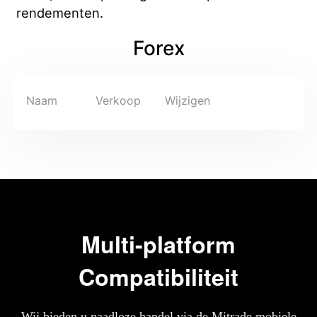
Deutsch
rendementen.
Français
Forex
Nederlands
Italiano
Naam
Verkoop
Wijzigen
Polski
हिन्दी
Multi-platform
Compatibiliteit
Wij bieden u naadloze handel via de Mitrade mobiele