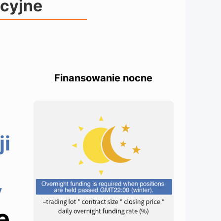
kcyjne
Finansowanie nocne
ji
y
e