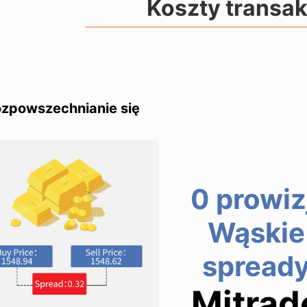
Koszty transa
zpowszechnianie się
0 prowiz
Wąskie
spread
Mitrad