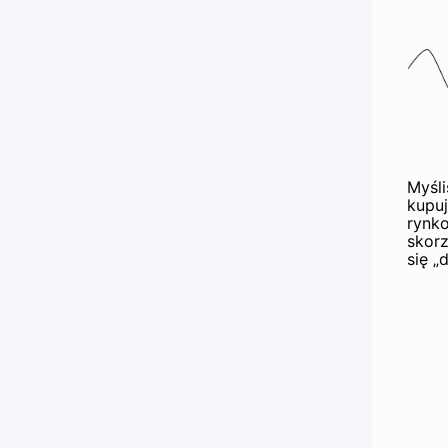
Myśli
kupuj
rynk
skorz
się „