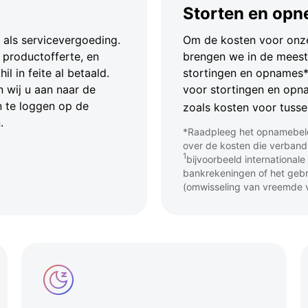
Storten en op
als servicevergoeding.
Om de kosten voor onze
 productofferte, en
brengen we in de meest
l in feite al betaald.
stortingen en opnames*.
n wij u aan naar de
voor stortingen en opn
n te loggen op de
zoals kosten voor tuss
.
*Raadpleeg het opnamebelei
over de kosten die verban
1
bijvoorbeeld internationale
bankrekeningen of het gebr
(omwisseling van vreemde v