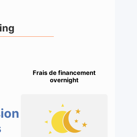
ing
Frais de financement
overnight
ion
s