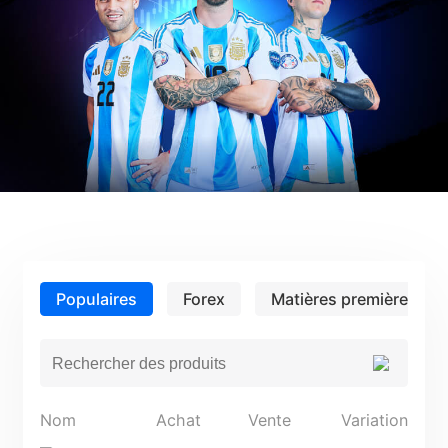
Sécurité des fonds clients
Bahasa Melayu
Documents juridiques
繁體中文
Affiliates
한국어
ไทย
Tiếng việt
العربية
简体中文
Populaires
Forex
Matières premières
Español
Português (Brasil)
Português
Nom
Achat
Vente
Variation