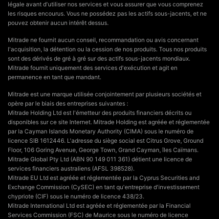
légale avant d'utiliser nos services et vous assurer que vous comprenez
les risques encourus. Vous ne possédez pas les actifs sous-jacents, et ne
pouvez obtenir aucun intérêt dessus.
Mitrade ne fournit aucun conseil, recommandation ou avis concernant
l'acquisition, la détention ou la cession de nos produits. Tous nos produits
sont des dérivés de gré à gré sur des actifs sous-jacents mondiaux.
Mitrade fournit uniquement des services d'exécution et agit en
permanence en tant que mandant.
Mitrade est une marque utilisée conjointement par plusieurs sociétés et
opère par le biais des entreprises suivantes :
Mitrade Holding Ltd est l'émetteur des produits financiers décrits ou
disponibles sur ce site Internet. Mitrade Holding est agréée et réglementée
par la Cayman Islands Monetary Authority (CIMA) sous le numéro de
licence SIB 1612446. L'adresse du siège social est Citrus Grove, Ground
Floor, 106 Goring Avenue, George Town, Grand Cayman, îles Caïmans.
Mitrade Global Pty Ltd (ABN 90 149 011 361) détient une licence de
services financiers australiens (AFSL 398528).
Mitrade EU Ltd est agréée et réglementée par la Cyprus Securities and
Exchange Commission (CySEC) en tant qu'entreprise d'investissement
chypriote (CIF) sous le numéro de licence 438/23.
Mitrade International Ltd est agréée et réglementée par la Financial
Services Commission (FSC) de Maurice sous le numéro de licence