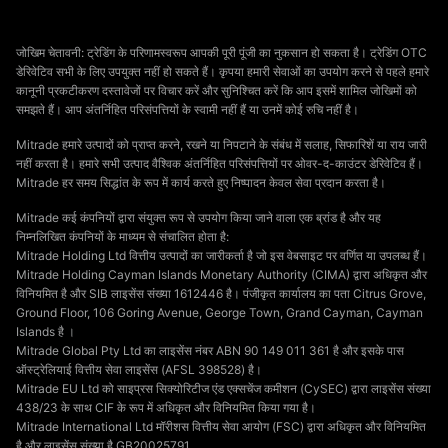
जोखिम चेतावनी: ट्रेडिंग के परिणामस्वरूप आपकी पूरी पूंजी का नुकसान हो सकता है। ट्रेडिंग OTC
डेरिवेटिव सभी के लिए उपयुक्त नहीं हो सकते हैं। कृपया हमारी सेवाओं का उपयोग करने से पहले हमारे
कानूनी प्रकटीकरण दस्तावेजों पर विचार करें और सुनिश्चित करें कि आप इसमें शामिल जोखिमों को
समझते हैं। आप अंतर्निहित परिसंपत्तियों के स्वामी नहीं हैं या उनमें कोई रुचि नहीं है।
Mitrade हमारे उत्पादों को प्राप्त करने, रखने या निपटाने के संबंध में सलाह, सिफारिशें या राय जारी
नहीं करता है। हमारे सभी उत्पाद वैश्विक अंतर्निहित परिसंपत्तियों पर ओवर-द-काउंटर डेरिवेटिव हैं।
Mitrade हर समय सिद्धांत के रूप में कार्य करते हुए निष्पादन केवल सेवा प्रदान करता है।
Mitrade कई कंपनियों द्वारा संयुक्त रूप से उपयोग किया जाने वाला एक ब्रांड है और यह
निम्नलिखित कंपनियों के माध्यम से संचालित होता है:
Mitrade Holding Ltd वित्तीय उत्पादों का जारीकर्ता है जो इस वेबसाइट पर वर्णित या उपलब्ध हैं।
Mitrade Holding Cayman Islands Monetary Authority (CIMA) द्वारा अधिकृत और
विनियमित है और SIB लाइसेंस संख्या 1612446 है। पंजीकृत कार्यालय का पता Citrus Grove,
Ground Floor, 106 Goring Avenue, George Town, Grand Cayman, Cayman
Islands है ।
Mitrade Global Pty Ltd का लाइसेंस नंबर ABN 90 149 011 361 है और इसके पास
ऑस्ट्रेलियाई वित्तीय सेवा लाइसेंस (AFSL 398528) है।
Mitrade EU Ltd को साइप्रस सिक्योरिटीज एंड एक्सचेंज कमीशन (CySEC) द्वारा लाइसेंस संख्या
438/23 के साथ CIF के रूप में अधिकृत और विनियमित किया गया है।
Mitrade International Ltd मॉरीशस वित्तीय सेवा आयोग (FSC) द्वारा अधिकृत और विनियमित
है और लाइसेंस संख्या है GB20025791.