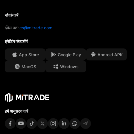
पूर्वानुमान
अंतर्दृष्टि
AFA प्रायोजन
संपर्क करें
संपर्क करें
ट्रेडिंग विश्लेषण
हमारे पुरस्कार
सेवा केंद्र
ईमेल पता:
cs@mitrade.com
सेंटिमेंट
मीडिया सेंटर
सामान्य प्रश्न
ट्रेडिंग प्लेटफॉर्म
ग्राहक धन संरक्षण
App Store
Google Play
Android APK
कानूनी दस्तावेज़
MacOS
Windows
Affiliates
हमें अनुसरण करें