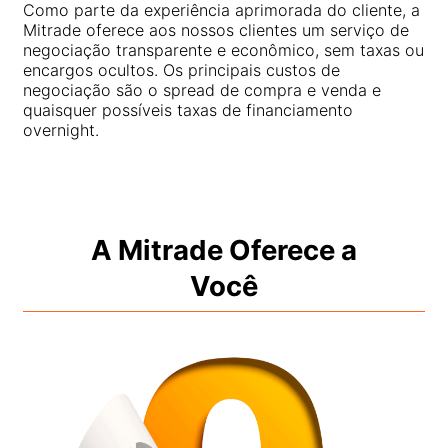
Como parte da experiência aprimorada do cliente, a
Segurança dos fundos do cliente
Mitrade oferece aos nossos clientes um serviço de
Bahasa Melayu
negociação transparente e econômico, sem taxas ou
Documentos legais
encargos ocultos. Os principais custos de
繁體中文
negociação são o spread de compra e venda e
Affiliates
quaisquer possíveis taxas de financiamento
한국어
overnight.
ไทย
Tiếng việt
العربية
A Mitrade Oferece a
Você
简体中文
Español
Português (Brasil)
Português