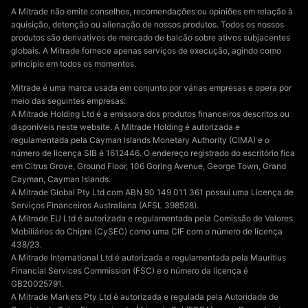
A Mitrade não emite conselhos, recomendações ou opiniões em relação à
aquisição, detenção ou alienação de nossos produtos. Todos os nossos
produtos são derivativos de mercado de balcão sobre ativos subjacentes
globais. A Mitrade fornece apenas serviços de execução, agindo como
princípio em todos os momentos.
Mitrade é uma marca usada em conjunto por várias empresas e opera por
meio das seguintes empresas:
A Mitrade Holding Ltd é a emissora dos produtos financeiros descritos ou
disponíveis neste website. A Mitrade Holding é autorizada e
regulamentada pela Cayman Islands Monetary Authority (CIMA) e o
número de licença SIB é 1612446. O endereço registrado do escritório fica
em Citrus Grove, Ground Floor, 106 Goring Avenue, George Town, Grand
Cayman, Cayman Islands.
A Mitrade Global Pty Ltd com ABN 90 149 011 361 possui uma Licença de
Serviços Financeiros Australiana (AFSL 398528).
A Mitrade EU Ltd é autorizada e regulamentada pela Comissão de Valores
Mobiliários do Chipre (CySEC) como uma CIF com o número de licença
438/23.
A Mitrade International Ltd é autorizada e regulamentada pela Mauritius
Financial Services Commission (FSC) e o número da licença é
GB20025791.
A Mitrade Markets Pty Ltd é autorizada e regulada pela Autoridade de