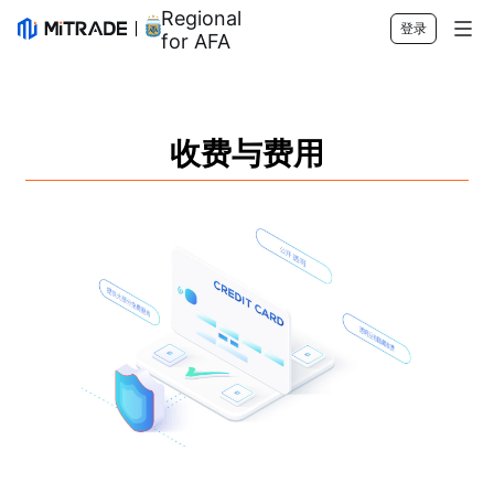
Regional Sponsor
登录
for AFA
市场
外汇
交易
收费与费用
商品
交易平台
市场工具
股票
合约细则
实时报价
教育
指数
风险管理
财经日历
快速入门
公司
ETF
收费与费用
实时新闻
Academy
关于Mitrade
客户支持
交易观点
投资慧眼
AFA 赞助商
联络我们
CN
交易策略
奖项及荣誉
帮助中心
English
情绪指数
媒体中心
常见问题
Bahasa Indonesia