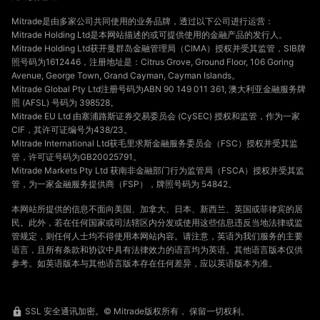
Mitrade是由多家公司共同使用的业务品牌，透过以下公司进行运营：
Mitrade Holding Ltd是本网站描述的或可提供使用的金融产品的发行人。
Mitrade Holding Ltd获开曼群岛金融管理局（CIMA）授权并受其监管，SIB牌
照号码为1612446，注册地址是：Citrus Grove, Ground Floor, 106 Goring
Avenue, George Town, Grand Cayman, Cayman Islands。
Mitrade Global Pty Ltd注册号码为ABN 90 149 011 361, 澳大利亚金融服务牌
照 (AFSL) 号码为 398528。
Mitrade EU Ltd 由塞浦路斯证券交易委员会 (CySEC) 授权和监管，作为一家
CIF，其许可证编号为438/23。
Mitrade International Ltd获毛里求斯金融服务委员会（FSC）授权并受其监
管，许可证号码为GB20025791。
Mitrade Markets Pty Ltd 获南非金融部门行为监管局（FSCA）授权并受其监
管，为一家金融服务提供商（FSP），牌照号码为 54842。
本网站所提供的信息不面向美国、加拿大、日本、新西兰、英国或菲律宾的居
民。此外，若在任何国家或司法辖区内分发或使用这些信息违反当地法律或监
管规定，则任何人士均不得使用本网站内容。请注意，英语为我们服务的主要
语言，且所有条款和协议中具有法律效力的语言均为英语。其他语言版本仅供
参考。如英语版本与其他语言版本存在任何差异，应以英语版本为准。
SSL 安全通讯加密。© Mitrade版权所有， 保留一切权利。