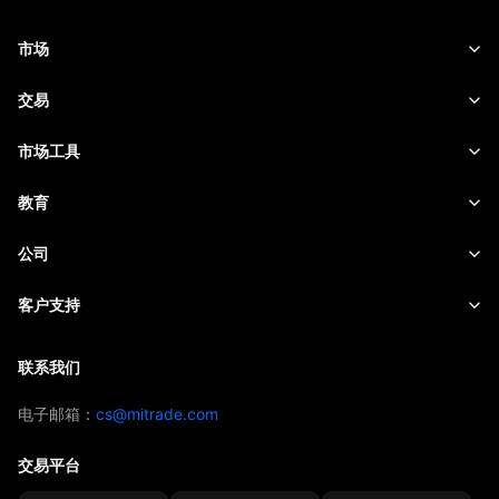
市场
外汇
交易
商品
交易平台
市场工具
股票
合约细则
实时报价
教育
指数
风险管理
财经日历
快速入门
公司
ETF
收费与费用
实时新闻
Academy
关于Mitrade
客户支持
交易观点
投资慧眼
AFA 赞助商
联络我们
联系我们
交易策略
奖项及荣誉
帮助中心
电子邮箱：
cs@mitrade.com
情绪指数
媒体中心
常见问题
交易平台
资金安全