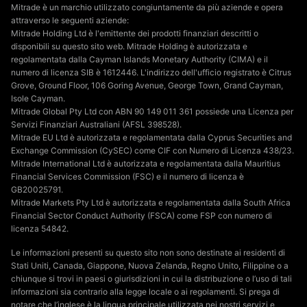
Mitrade è un marchio utilizzato congiuntamente da più aziende e opera
attraverso le seguenti aziende:
Mitrade Holding Ltd è l'emittente dei prodotti finanziari descritti o
disponibili su questo sito web. Mitrade Holding è autorizzata e
regolamentata dalla Cayman Islands Monetary Authority (CIMA) e il
numero di licenza SIB è 1612446. L'indirizzo dell'ufficio registrato è Citrus
Grove, Ground Floor, 106 Goring Avenue, George Town, Grand Cayman,
Isole Cayman.
Mitrade Global Pty Ltd con ABN 90 149 011 361 possiede una Licenza per
Servizi Finanziari Australiani (AFSL 398528).
Mitrade EU Ltd è autorizzata e regolamentata dalla Cyprus Securities and
Exchange Commission (CySEC) come CIF con Numero di Licenza 438/23.
Mitrade International Ltd è autorizzata e regolamentata dalla Mauritius
Financial Services Commission (FSC) e il numero di licenza è
GB20025791.
Mitrade Markets Pty Ltd è autorizzata e regolamentata dalla South Africa
Financial Sector Conduct Authority (FSCA) come FSP con numero di
licenza 54842.
Le informazioni presenti su questo sito non sono destinate ai residenti di
Stati Uniti, Canada, Giappone, Nuova Zelanda, Regno Unito, Filippine o a
chiunque si trovi in paesi o giurisdizioni in cui la distribuzione o l’uso di tali
informazioni sia contrario alla legge locale o ai regolamenti. Si prega di
notare che l’inglese è la lingua principale utilizzata nei nostri servizi e