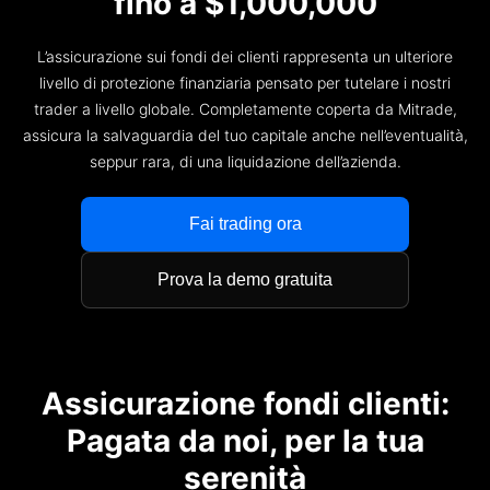
fino a $1,000,000
Sicurezza dei fondi dei clienti
Bahasa Melayu
L’assicurazione sui fondi dei clienti rappresenta un ulteriore
Documenti legali
繁體中文
livello di protezione finanziaria pensato per tutelare i nostri
trader a livello globale. Completamente coperta da Mitrade,
Affiliates
한국어
assicura la salvaguardia del tuo capitale anche nell’eventualità,
seppur rara, di una liquidazione dell’azienda.
ไทย
Tiếng việt
Fai trading ora
العربية
Prova la demo gratuita
简体中文
Español
Assicurazione fondi clienti:
Português (Brasil)
Pagata da noi, per la tua
Português
serenità