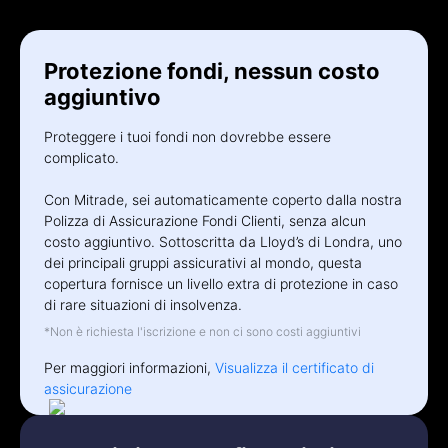
Deutsch
Français
Protezione fondi, nessun costo
Nederlands
aggiuntivo
Italiano
Proteggere i tuoi fondi non dovrebbe essere
complicato.
Polski
Con Mitrade, sei automaticamente coperto dalla nostra
हिन्दी
Polizza di Assicurazione Fondi Clienti, senza alcun
costo aggiuntivo. Sottoscritta da Lloyd’s di Londra, uno
dei principali gruppi assicurativi al mondo, questa
copertura fornisce un livello extra di protezione in caso
di rare situazioni di insolvenza.
*Non è richiesta l'iscrizione e non ci sono costi aggiuntivi
Per maggiori informazioni,
Visualizza il certificato di
assicurazione