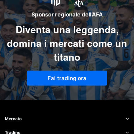
Sponsor regionale dell’AFA
Diventa una leggenda,
domina i mercati come un
titano
Fai trading ora
Mercato
Forex
Trading