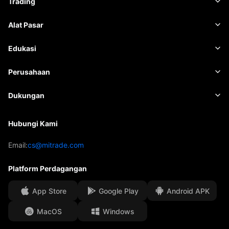
Trading
Komoditas
Platform Perdagangan
Alat Pasar
Saham
Ketentuan Kontrak
Data Pasar
Edukasi
Indeks
Manajemen Risiko
Kalender Ekonomi
Basis
Perusahaan
ETF
Biaya layanan dan lainya
Berita
Academy
Tentang Mitrade
Dukungan
Perkiraan
Insight
Sponsor AFA
Hubungi Kami
Hubungi Kami
Analisis Perdagangan
Penghargaan Kami
Pusat Bantuan
Email:
cs@mitrade.com
Sentimen
Pusat Media
FAQ
Platform Perdagangan
Perlindungan Dana Klien
App Store
Google Play
Android APK
Dokumen Hukum
MacOS
Windows
Affiliates