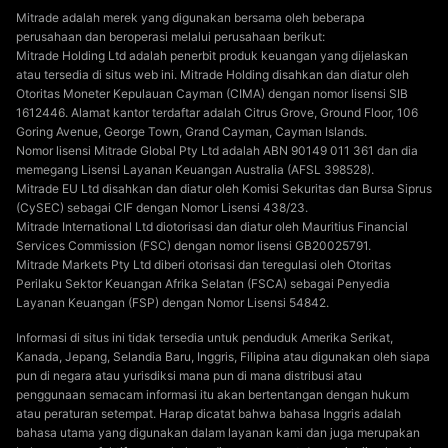
Mitrade adalah merek yang digunakan bersama oleh beberapa
perusahaan dan beroperasi melalui perusahaan berikut:
Mitrade Holding Ltd adalah penerbit produk keuangan yang dijelaskan
atau tersedia di situs web ini. Mitrade Holding disahkan dan diatur oleh
Otoritas Moneter Kepulauan Cayman (CIMA) dengan nomor lisensi SIB
1612446. Alamat kantor terdaftar adalah Citrus Grove, Ground Floor, 106
Goring Avenue, George Town, Grand Cayman, Cayman Islands.
Nomor lisensi Mitrade Global Pty Ltd adalah ABN 90149 011 361 dan dia
memegang Lisensi Layanan Keuangan Australia (AFSL 398528).
Mitrade EU Ltd disahkan dan diatur oleh Komisi Sekuritas dan Bursa Siprus
(CySEC) sebagai CIF dengan Nomor Lisensi 438/23.
Mitrade International Ltd diotorisasi dan diatur oleh Mauritius Financial
Services Commission (FSC) dengan nomor lisensi GB20025791.
Mitrade Markets Pty Ltd diberi otorisasi dan teregulasi oleh Otoritas
Perilaku Sektor Keuangan Afrika Selatan (FSCA) sebagai Penyedia
Layanan Keuangan (FSP) dengan Nomor Lisensi 54842.
Informasi di situs ini tidak tersedia untuk penduduk Amerika Serikat,
Kanada, Jepang, Selandia Baru, Inggris, Filipina atau digunakan oleh siapa
pun di negara atau yurisdiksi mana pun di mana distribusi atau
penggunaan semacam informasi itu akan bertentangan dengan hukum
atau peraturan setempat. Harap dicatat bahwa bahasa Inggris adalah
bahasa utama yang digunakan dalam layanan kami dan juga merupakan