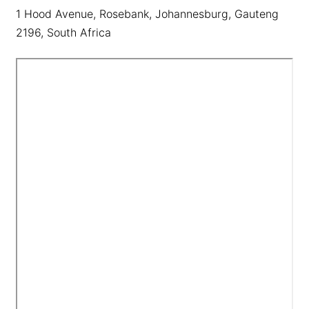
Deutsch
1 Hood Avenue, Rosebank, Johannesburg, Gauteng
Français
2196, South Africa
Nederlands
Italiano
Polski
हिन्दी