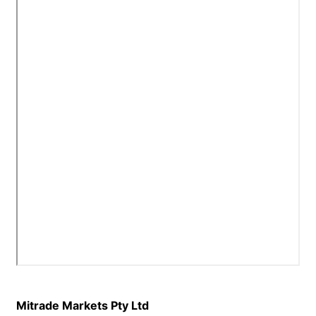
Perlindungan Dana Klien
Bahasa Melayu
Dokumen Hukum
繁體中文
Affiliates
한국어
ไทย
Tiếng việt
العربية
简体中文
Español
Português (Brasil)
Português
Mitrade Markets Pty Ltd