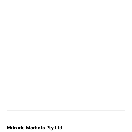
Bảo vệ tiền của khách hàng
Bahasa Melayu
Tài liệu pháp lý
繁體中文
Affiliates
한국어
ไทย
Tiếng việt
العربية
简体中文
Español
Português (Brasil)
Português
Mitrade Markets Pty Ltd