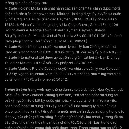
thông qua các công ty sau:
Mitrade Holding Ltd là nhà phát hành các sản phẩm tài chính được mô tả
hoặc có sẵn trên trang web này. Mitrade Holding được ủy quyền và quản
lý bởi Cơ quan Tiền tệ Quần đảo Cayman (CIMA) với Giấy phép SIB số
1612446. Địa chỉ văn phòng đăng ký là Citrus Grove, Ground Floor, 106
Goring Avenue, George Town, Grand Cayman, Cayman Islands.
Số giấy phép của Mitrade Global Pty Ltd là ABN 90 149 011 361 và nó có
Giấy phép Dịch vụ Tài chính của Úc (AFSL 398528).
Mitrade EU Ltd được ủy quyền và quản lý bởi Ủy ban Chứng khoán và
Giao dịch Cộng hòa Síp (CySEC) dưới dạng CIF với Số giấy phép 438/23.
Mitrade International Ltd được ủy quyền và giám sát bởi Ủy ban Dịch vụ
Tài chính Mauritius (FSC) với Giấy phép số GB20025791.
Mitrade Markets Pty Ltd được ủy quyền và chịu sự quản lý của Cơ quan
Quản lý Ngành Tài chính Nam Phi (FSCA) với tư cách Nhà cung cấp dịch
vụ tài chính (FSP), giấy phép số 54842.
Thông tin trên trang web này không dành cho cư dân của Hoa Kỳ, Canada,
Nhật Bản, New Zealand, Vương quốc Anh, Philippines hoặc sử dụng bởi
bất kỳ người nào ở bất kỳ quốc gia hoặc khu vực tài phán nào mà việc
phân phối hoặc sử dụng như vậy sẽ trái với luật hoặc quy định của địa
phương. Xin lưu ý rằng tiếng Anh là ngôn ngữ chính được sử dụng trong các
dịch vụ của chúng tôi và cũng là ngôn ngữ có hiệu lực pháp lý trong tất cả
các điều khoản và thỏa thuận của chúng tôi. Các phiên bản trong các
ngôn ngữ khác chỉ mang tính chất tham khảo. Trong trường hợp có bất kỳ