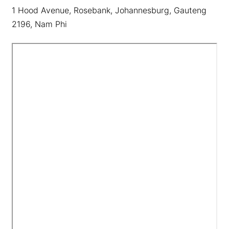
Deutsch
1 Hood Avenue, Rosebank, Johannesburg, Gauteng
Français
2196, Nam Phi
Nederlands
Italiano
Polski
हिन्दी