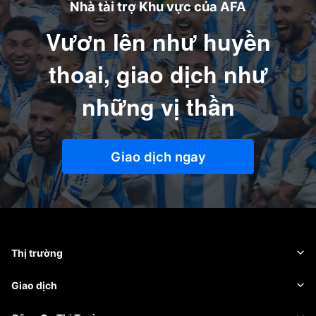
Nhà tài trợ Khu vực của AFA
Vươn lên như huyền
thoại, giao dịch như
những vị thần
Giao dịch ngay
Thị trường
Ngoại hối
Giao dịch
Hàng hóa
Nền tảng giao dịch