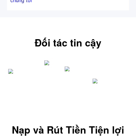
chúng tôi
Bảo vệ tiền của khách hàng
Bahasa Melayu
Tài liệu pháp lý
繁體中文
Affiliates
한국어
Đối tác tin cậy
ไทย
Tiếng việt
العربية
简体中文
Español
Português (Brasil)
Português
Nạp và Rút Tiền Tiện lợi