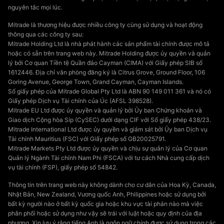
nguyên tắc mọi lúc.
Mitrade là thương hiệu được nhiều công ty cùng sử dụng và hoạt động
thông qua các công ty sau:
Mitrade Holding Ltd là nhà phát hành các sản phẩm tài chính được mô tả
hoặc có sẵn trên trang web này. Mitrade Holding được ủy quyền và quản
lý bởi Cơ quan Tiền tệ Quần đảo Cayman (CIMA) với Giấy phép SIB số
1612446. Địa chỉ văn phòng đăng ký là Citrus Grove, Ground Floor, 106
Goring Avenue, George Town, Grand Cayman, Cayman Islands.
Số giấy phép của Mitrade Global Pty Ltd là ABN 90 149 011 361 và nó có
Giấy phép Dịch vụ Tài chính của Úc (AFSL 398528).
Mitrade EU Ltd được ủy quyền và quản lý bởi Ủy ban Chứng khoán và
Giao dịch Cộng hòa Síp (CySEC) dưới dạng CIF với Số giấy phép 438/23.
Mitrade International Ltd được ủy quyền và giám sát bởi Ủy ban Dịch vụ
Tài chính Mauritius (FSC) với Giấy phép số GB20025791.
Mitrade Markets Pty Ltd được ủy quyền và chịu sự quản lý của Cơ quan
Quản lý Ngành Tài chính Nam Phi (FSCA) với tư cách Nhà cung cấp dịch
vụ tài chính (FSP), giấy phép số 54842.
Thông tin trên trang web này không dành cho cư dân của Hoa Kỳ, Canada,
Nhật Bản, New Zealand, Vương quốc Anh, Philippines hoặc sử dụng bởi
bất kỳ người nào ở bất kỳ quốc gia hoặc khu vực tài phán nào mà việc
phân phối hoặc sử dụng như vậy sẽ trái với luật hoặc quy định của địa
phương. Xin lưu ý rằng tiếng Anh là ngôn ngữ chính được sử dụng trong các