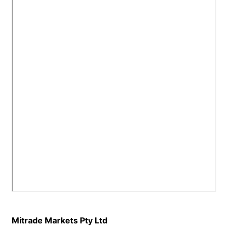
Segurança dos fundos do cliente
Bahasa Melayu
Documentos legais
繁體中文
Affiliates
한국어
ไทย
Tiếng việt
العربية
简体中文
Español
Português (Brasil)
Português
Mitrade Markets Pty Ltd