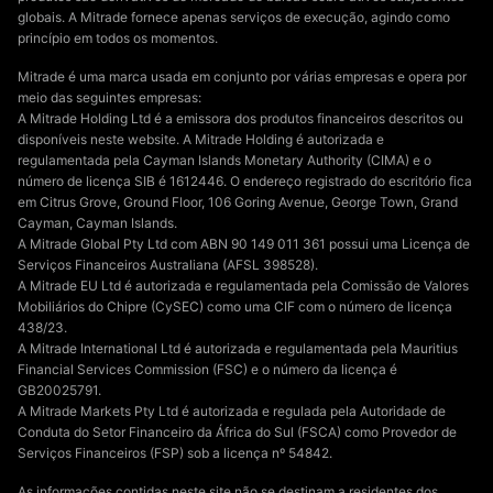
globais. A Mitrade fornece apenas serviços de execução, agindo como
princípio em todos os momentos.
Mitrade é uma marca usada em conjunto por várias empresas e opera por
meio das seguintes empresas:
A Mitrade Holding Ltd é a emissora dos produtos financeiros descritos ou
disponíveis neste website. A Mitrade Holding é autorizada e
regulamentada pela Cayman Islands Monetary Authority (CIMA) e o
número de licença SIB é 1612446. O endereço registrado do escritório fica
em Citrus Grove, Ground Floor, 106 Goring Avenue, George Town, Grand
Cayman, Cayman Islands.
A Mitrade Global Pty Ltd com ABN 90 149 011 361 possui uma Licença de
Serviços Financeiros Australiana (AFSL 398528).
A Mitrade EU Ltd é autorizada e regulamentada pela Comissão de Valores
Mobiliários do Chipre (CySEC) como uma CIF com o número de licença
438/23.
A Mitrade International Ltd é autorizada e regulamentada pela Mauritius
Financial Services Commission (FSC) e o número da licença é
GB20025791.
A Mitrade Markets Pty Ltd é autorizada e regulada pela Autoridade de
Conduta do Setor Financeiro da África do Sul (FSCA) como Provedor de
Serviços Financeiros (FSP) sob a licença nº 54842.
As informações contidas neste site não se destinam a residentes dos