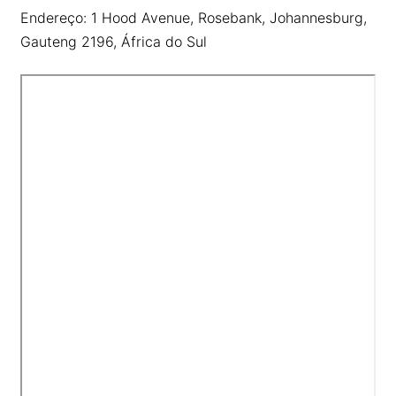
Deutsch
Endereço: 1 Hood Avenue, Rosebank, Johannesburg,
Français
Gauteng 2196, África do Sul
Nederlands
Italiano
Polski
हिन्दी