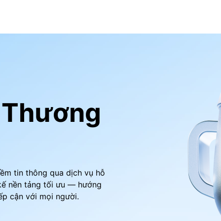
a Thương
iềm tin thông qua dịch vụ hỗ
kế nền tảng tối ưu — hướng
iếp cận với mọi người.