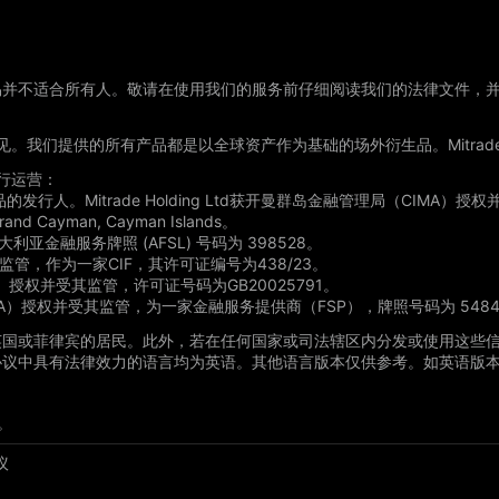
易并不适合所有人。敬请在使用我们的服务前仔细阅读我们的法律文件，
意见。我们提供的所有产品都是以全球资产作为基础的场外衍生品。Mitra
进行运营：
产品的发行人。Mitrade Holding Ltd获开曼群岛金融管理局（CIMA）授
 Grand Cayman, Cayman Islands。
361, 澳大利亚金融服务牌照 (AFSL) 号码为 398528。
 授权和监管，作为一家CIF，其许可证编号为438/23。
（FSC）授权并受其监管，许可证号码为GB20025791。
管局（FSCA）授权并受其监管，为一家金融服务提供商（FSP），牌照号码为 548
英国或菲律宾的居民。此外，若在任何国家或司法辖区内分发或使用这些
协议中具有法律效力的语言均为英语。其他语言版本仅供参考。如英语版
。
议