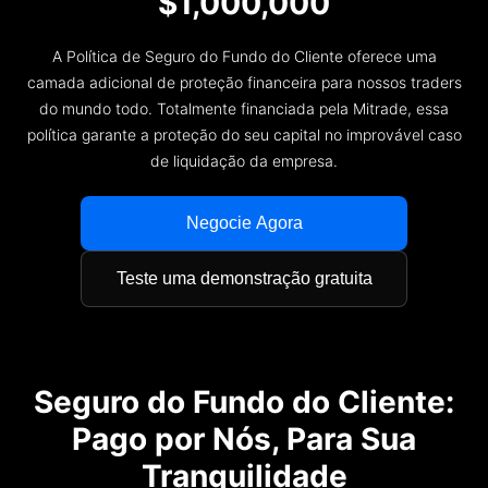
$1,000,000
Segurança dos fundos do cliente
Bahasa Melayu
A Política de Seguro do Fundo do Cliente oferece uma
Documentos legais
繁體中文
camada adicional de proteção financeira para nossos traders
do mundo todo. Totalmente financiada pela Mitrade, essa
Affiliates
한국어
política garante a proteção do seu capital no improvável caso
de liquidação da empresa.
ไทย
Tiếng việt
Negocie Agora
العربية
Teste uma demonstração gratuita
简体中文
Español
Seguro do Fundo do Cliente:
Português (Brasil)
Pago por Nós, Para Sua
Português
Tranquilidade