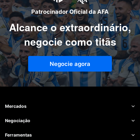
Patrocinador Oficial da AFA
Alcance o extraordinário,
negocie como titãs
Negocie agora
Mercados
Forex
Negociação
Commodities
Plataforma de Negociação
Ferramentas