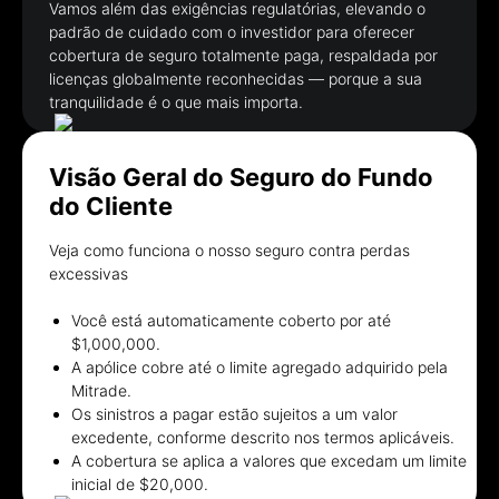
Vamos além das exigências regulatórias, elevando o
padrão de cuidado com o investidor para oferecer
cobertura de seguro totalmente paga, respaldada por
licenças globalmente reconhecidas — porque a sua
tranquilidade é o que mais importa.
Visão Geral do Seguro do Fundo
do Cliente
Veja como funciona o nosso seguro contra perdas
excessivas
Você está automaticamente coberto por até
$1,000,000.
A apólice cobre até o limite agregado adquirido pela
Mitrade.
Os sinistros a pagar estão sujeitos a um valor
excedente, conforme descrito nos termos aplicáveis.
A cobertura se aplica a valores que excedam um limite
inicial de $20,000.