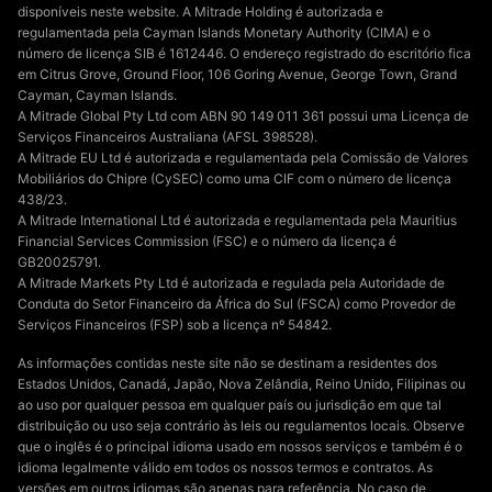
disponíveis neste website. A Mitrade Holding é autorizada e
regulamentada pela Cayman Islands Monetary Authority (CIMA) e o
número de licença SIB é 1612446. O endereço registrado do escritório fica
em Citrus Grove, Ground Floor, 106 Goring Avenue, George Town, Grand
Cayman, Cayman Islands.
A Mitrade Global Pty Ltd com ABN 90 149 011 361 possui uma Licença de
Serviços Financeiros Australiana (AFSL 398528).
A Mitrade EU Ltd é autorizada e regulamentada pela Comissão de Valores
Mobiliários do Chipre (CySEC) como uma CIF com o número de licença
438/23.
A Mitrade International Ltd é autorizada e regulamentada pela Mauritius
Financial Services Commission (FSC) e o número da licença é
GB20025791.
A Mitrade Markets Pty Ltd é autorizada e regulada pela Autoridade de
Conduta do Setor Financeiro da África do Sul (FSCA) como Provedor de
Serviços Financeiros (FSP) sob a licença nº 54842.
As informações contidas neste site não se destinam a residentes dos
Estados Unidos, Canadá, Japão, Nova Zelândia, Reino Unido, Filipinas ou
ao uso por qualquer pessoa em qualquer país ou jurisdição em que tal
distribuição ou uso seja contrário às leis ou regulamentos locais. Observe
que o inglês é o principal idioma usado em nossos serviços e também é o
idioma legalmente válido em todos os nossos termos e contratos. As
versões em outros idiomas são apenas para referência. No caso de