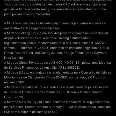
Todos os nossos produtos são derivados OTC sobre ativos subjacentes
globais. A Mitrade presta serviços apenas de execução, atuando como
principal em todos os momentos.
A Mitrade é uma marca utilizada conjuntamente por várias empresas e
opera através das seguintes empresas:
A Mitrade Holding Ltd. é o emissor dos produtos financeiros descritos ou
disponíveis neste website. A Mitrade Holding é autorizada e
regulamentada pela Autoridade Monetária das Ilhas Caimão (CIMA) e a
licença SIB número 1612446. O endereço do escritório registado é Citrus
Grove, Ground Floor, 106 Goring Avenue, George Town, Grand Cayman,
Ilhas Caimão.
A Mitrade Global Pty Ltd., com o ABN 90 149 011 361, possui uma Licença
de Serviços Financeiros da Austrália (AFSL 398528).
A Mitrade EU Ltd. é autorizada e regulamentada pela Comissão de Valores
Mobiliários e de Câmbios do Chipre (CySEC) com a licença CIF com o
número 438/23.
A Mitrade International Ltd. é autorizada e regulamentada pela Comissão
de Serviços Financeiros das Maurícias (FSC), com a licença número
GB20025791.
A Mitrade Markets Pty Ltd está autorizada e encontra-se regulamentada
pela Financial Sector Conduct Authority (FSCA) da África do Sul como um
FSP com o número de licença 54842.