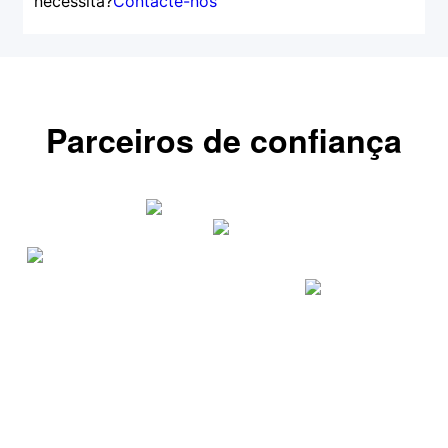
necessita?
Contacte-nos
Segurança dos fundos do cliente
Bahasa Melayu
Documentos legais
繁體中文
Affiliates
한국어
Parceiros de confiança
ไทย
Tiếng việt
العربية
简体中文
Español
Português (Brasil)
Português