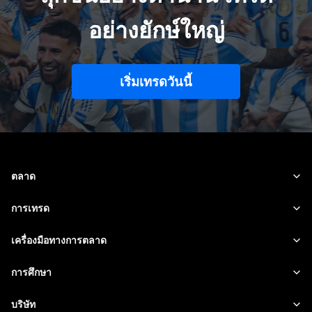
อย่างยักษ์ใหญ่
เริ่มเทรดวันนี้
ตลาด
ฟอเร็กซ์
การเทรด
สินค้าโภคภัณฑ์
แพลตฟอร์มของเรา
เครื่องมือทางการตลาด
หุ้น
ข้อกำหนดของสัญญาซื้อขาย
ข้อมูลของตลาด
การศึกษา
ดัชนี
การจัดการความเสี่ยง
ปฏิทินทางเศรษฐกิจ
เริ่มต้น
บริษัท