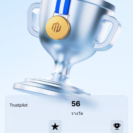
การป้องกันเงินทุนของลูกค้า
Bahasa Melayu
เอกสารทางกฎหมาย
繁體中文
Affiliates
한국어
ไทย
Tiếng việt
العربية
简体中文
Español
56
Trustpilot
Português (Brasil)
รางวัล
Português