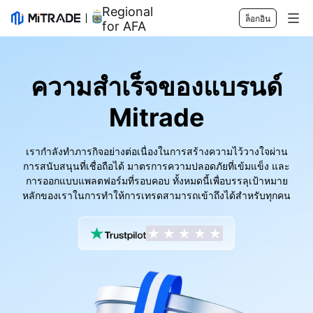
Regional Sponsor
ล็อกอิน
for AFA
ตลาด
ความสำเร็จของแบรนด์
ฟอเร็กซ์
การเทรด
Mitrade
สินค้าโภคภัณฑ์
แพลตฟอร์มของเรา
เครื่องมือทางการตลาด
หุ้น
ข้อกำหนดของสัญญาซื้อขาย
ข้อมูลของตลาด
การศึกษา
เรากำลังทำภารกิจอย่างต่อเนื่องในการสร้างความไว้วางใจผ่าน
การสนับสนุนที่เชื่อถือได้ มาตรการความปลอดภัยที่เข้มแข็ง และ
ดัชนี
การจัดการความเสี่ยง
ปฏิทินทางเศรษฐกิจ
เริ่มต้น
บริษัท
การออกแบบแพลตฟอร์มที่รอบคอบ ทั้งหมดนี้เพื่อบรรลุเป้าหมาย
หลักของเราในการทำให้การเทรดสามารถเข้าถึงได้สำหรับทุกคน
ETF
ค่าธรรมเนียม
ข่าวสาร
Academy
เกี่ยวกับ Mitrade
การสนับสนุน
การคาดการณ์
มุมมองการลงทุน
การสนับสนุนของ AFA
ติดต่อเรา
TH
กลยุทธ์การเทรด
รางวัลของเรา
ศูนย์ช่วยเหลือ
English
ดัชนีความเชื่อมั่นโดยรวม
ศูนย์มีเดีย
คำถามที่พบบ่อย
Bahasa Indonesia