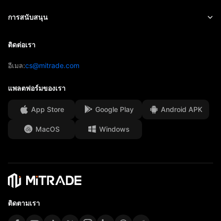
ETF
ค่าธรรมเนียม
ข่าวสาร
Academy
เกี่ยวกับ Mitrade
การสนับสนุน
การคาดการณ์
มุมมองการลงทุน
การสนับสนุนของ AFA
ติดต่อเรา
ติดต่อเรา
กลยุทธ์การเทรด
รางวัลของเรา
ศูนย์ช่วยเหลือ
อีเมล:
cs@mitrade.com
ดัชนีความเชื่อมั่นโดยรวม
ศูนย์มีเดีย
คำถามที่พบบ่อย
แพลตฟอร์มของเรา
การป้องกันเงินทุนของลูกค้า
App Store
Google Play
Android APK
เอกสารทางกฎหมาย
MacOS
Windows
Affiliates
ติดตามเรา