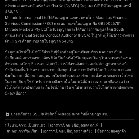
ทรัพย์และตลาดหลักทรัพย์แห่งไซปรัส (CySEC) ในฐานะ CIF ที่มีใบอนุญาตเลขที่
438/23
Mitrade International Ltd ได้รับอนุญาตและควบคุมโดย Mauritius Financial
Services Commission (FSC) และหมายเลขใบอนุญาตคือ GB20025791
Mitrade Markets Pty Ltd ได้รับอนุญาตและได้รับการกำกับดูแลโดย South
Africa Financial Sector Conduct Authority (FSCA) ในฐานะผู้ให้บริการทางการ
เงิน (FSP) ด้วยหมายเลขใบอนุญาต 54842
ข้อมูลบนไซต์นี้ไม่ได้มีไว้สำหรับผู้ที่อาศัยอยู่ในสหรัฐอเมริกา แคนาดา ญี่ปุ่น
นิวซีแลนด์ สหราชอาณาจักร ฟิลิปปินส์ หรือใช้โดยบุคคลใด ๆ ในประเทศหรือเขต
อำนาจศาลใด ๆ ที่การแจกจ่ายหรือการใช้งานดังกล่าวจะขัดต่อกฎหมายหรือข้อ
บังคับท้องถิ่น โปรดทราบว่าภาษาอังกฤษเป็นภาษาหลักที่ใช้ในบริการของเราและ
ยังเป็นภาษาที่มีผลตามกฎหมายในข้อกำหนดและข้อตกลงทั้งหมดของเรา เว็บไซต์
ในภาษาอื่น ๆ ใช้สำหรับการอ้างอิงเท่านั้น ในกรณีที่มีความคลาดเคลื่อนระหว่าง
เว็บไซต์ภาษาอังกฤษและเว็บไซต์ภาษาอื่น ๆ โปรดทราบว่าเว็บไซต์ภาษาอังกฤษจะ
มีผลเหนือกว่า
ปลอดภัยด้วย SSL © ลิขสิทธิ์ Mitrade สงวนสิทธิ์ตามกฎหมาย
นโยบายความเป็นส่วนตัว
เอกสารเปิดเผยข้อมูลผลิตภัณฑ์
ขั้นตอนการร้องเรียน
เอกสารเปิดเผยข้อมูลความเสี่ยง
ข้อตกลงของลูกค้า