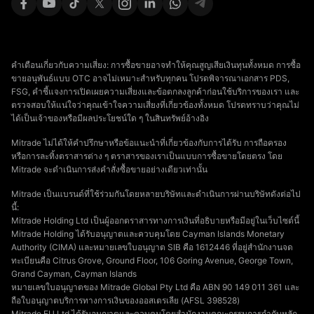
คำเตือนเกี่ยวกับความเสี่ยง: การซื้อขายอาจทำให้คุณสูญเสียเงินทุนทั้งหมด การซื้อ
ขายอนุพันธ์แบบ OTC อาจไม่เหมาะสำหรับทุกคน โปรดพิจารณาเอกสาร PDS,
FSG, คำชี้แจงการเปิดเผยความเสี่ยงและข้อตกลงลูกค้าก่อนใช้บริการของเรา และ
ตรวจสอบให้แน่ใจว่าคุณเข้าใจความเสี่ยงที่เกี่ยวข้องทั้งหมด โปรดทราบว่าคุณไม่
ได้เป็นเจ้าของหรือมีผลประโยชน์ใด ๆ ในสินทรัพย์อ้างอิง
Mitrade ไม่ได้ให้คำปรึกษาหรือข้อแนะนำที่เกี่ยวข้องกับการได้รับ การถือครอง
หรือการละทิ้งตราสารต่าง ๆ ตราสารของเราเป็นแบบการซื้อขายโดยตรง โดย
Mitrade จะดำเนินการส่งคำสั่งซื้อขายอย่างเดียวเท่านั้น
Mitrade เป็นแบรนด์ที่ใช้ร่วมกันโดยหลายบริษัทและดำเนินการผ่านบริษัทดังต่อไป
นี้:
Mitrade Holding Ltd เป็นผู้ออกตราสารทางการเงินที่อธิบายหรือมีอยู่ในเว็บไซต์นี้
Mitrade Holding ได้รับอนุญาตและควบคุมโดย Cayman Islands Monetary
Authority (CIMA) และหมายเลขใบอนุญาต SIB คือ 1612446 ที่อยู่สำนักงานจด
ทะเบียนคือ Citrus Grove, Ground Floor, 106 Goring Avenue, George Town,
Grand Cayman, Cayman Islands
หมายเลขใบอนุญาตของ Mitrade Global Pty Ltd คือ ABN 90 149 011 361 และ
ถือใบอนุญาตบริการทางการเงินของออสเตรเลีย (AFSL 398528)
Mitrade EU Ltd ได้รับอนุญาตและควบคุมโดยสํานักงานคณะกรรมการกํากับหลัก