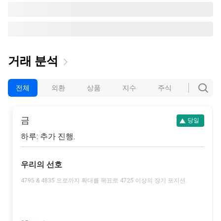
거래 분석
전체
외환
상품
지수
주식
암호화폐
금
당일
하루: 추가 진행.
우리의 선호
4795 & 4835 으로까지 확대를 목표로 4725 이상의 장기 포지션.