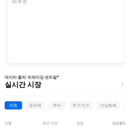
25 분 전
데이터 출처:
트레이딩 센트럴
*
실시간 시장
외환
원자재
주식
주가 지수
가상화폐
E
이름
최근 가격
변동
변동률%