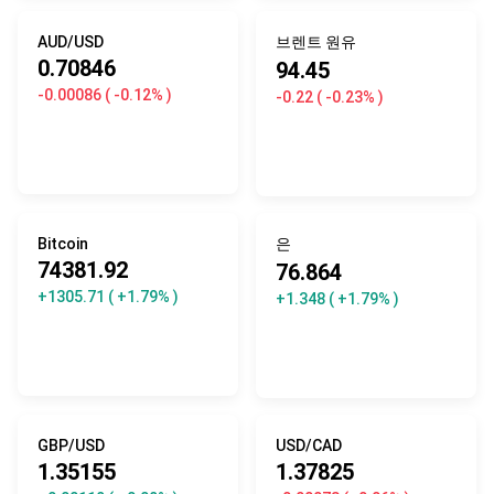
AUD/USD
브렌트 원유
0.70846
94.45
-0.00086
( -0.12% )
-0.22
( -0.23% )
Bitcoin
은
74381.92
76.864
+1305.71
( +1.79% )
+1.348
( +1.79% )
GBP/USD
USD/CAD
1.35155
1.37825