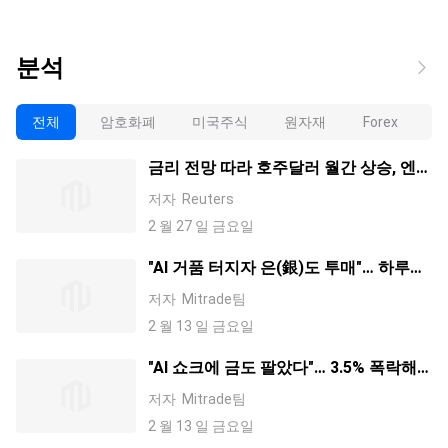
분석
전체
암호화폐
미국주식
원자재
Forex
금리 전망 따라 호주달러 월간 상승, 엔화
는 하락
저자
Reuters
2 월 27 일 금요일
"AI 거품 터지자 은(銀)도 투매"… 하루
11% 폭락 후 76.60불 '기술적 반등'
저자
Mitrade팀
2 월 13 일 금요일
"AI 쇼크에 금도 팔았다"… 3.5% 폭락해
4,910불, '마진콜' 공포
저자
Mitrade팀
2 월 13 일 금요일