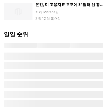
은값, 미 고용지표 호조에 84달러 선 횡
보... "상승 추세는 유효"
저자
Mitrade팀
2 월 12 일 목요일
일일 순위