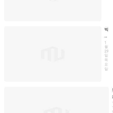
빅
스
지
1
월
수
29
의
일
목
기
요
본
일
개
념
과
투
자
전