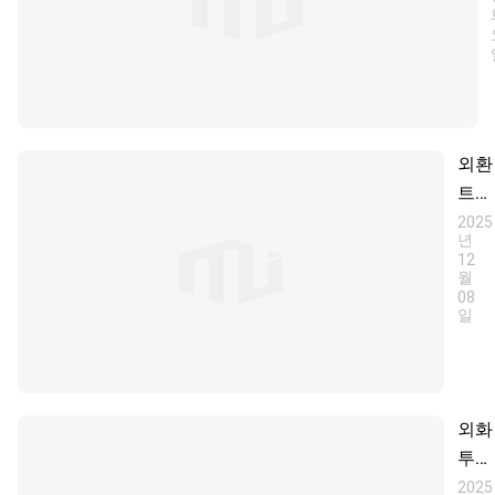
략
외환
트레
이딩
2025
년
가이
12
드:
월
08
외환
일
트레
이딩
방법
및
외화
외환
투자
계좌
입문
2025