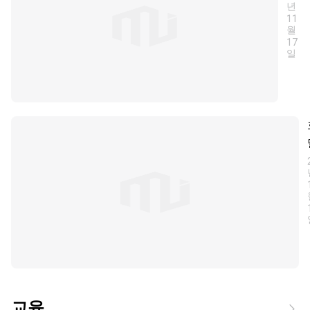
년
유형
자를
11
위한
월
17
완벽
일
가이
드
교육