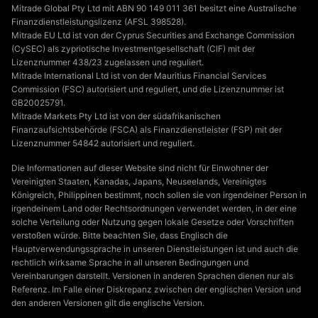
Mitrade Global Pty Ltd mit ABN 90 149 011 361 besitzt eine Australische
Finanzdienstleistungslizenz (AFSL 398528).
Mitrade EU Ltd ist von der Cyprus Securities and Exchange Commission
(CySEC) als zypriotische Investmentgesellschaft (CIF) mit der
Lizenznummer 438/23 zugelassen und reguliert.
Mitrade International Ltd ist von der Mauritius Financial Services
Commission (FSC) autorisiert und reguliert, und die Lizenznummer ist
GB20025791.
Mitrade Markets Pty Ltd ist von der südafrikanischen
Finanzaufsichtsbehörde (FSCA) als Finanzdienstleister (FSP) mit der
Lizenznummer 54842 autorisiert und reguliert.
Die Informationen auf dieser Website sind nicht für Einwohner der
Vereinigten Staaten, Kanadas, Japans, Neuseelands, Vereinigtes
Königreich, Philippinen bestimmt, noch sollen sie von irgendeiner Person in
irgendeinem Land oder Rechtsordnungen verwendet werden, in der eine
solche Verteilung oder Nutzung gegen lokale Gesetze oder Vorschriften
verstoßen würde. Bitte beachten Sie, dass Englisch die
Hauptverwendungssprache in unseren Dienstleistungen ist und auch die
rechtlich wirksame Sprache in all unseren Bedingungen und
Vereinbarungen darstellt. Versionen in anderen Sprachen dienen nur als
Referenz. Im Falle einer Diskrepanz zwischen der englischen Version und
den anderen Versionen gilt die englische Version.