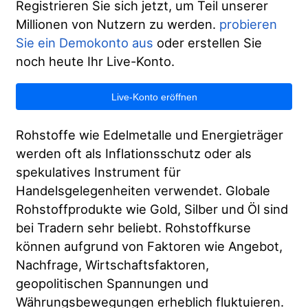
Registrieren Sie sich jetzt, um Teil unserer
Sicherheit von Kundengeldern
Bahasa Melayu
Millionen von Nutzern zu werden.
probieren
Sie ein Demokonto aus
oder erstellen Sie
Rechtsdokumente
繁體中文
noch heute Ihr Live-Konto.
Affiliates
한국어
Live-Konto eröffnen
ไทย
Rohstoffe wie Edelmetalle und Energieträger
Tiếng việt
werden oft als Inflationsschutz oder als
العربية
spekulatives Instrument für
Handelsgelegenheiten verwendet. Globale
简体中文
Rohstoffprodukte wie Gold, Silber und Öl sind
Español
bei Tradern sehr beliebt. Rohstoffkurse
können aufgrund von Faktoren wie Angebot,
Português (Brasil)
Nachfrage, Wirtschaftsfaktoren,
Português
geopolitischen Spannungen und
Währungsbewegungen erheblich fluktuieren.