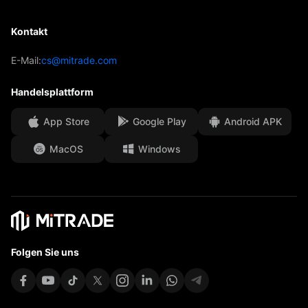
Prognose
Einblicke
AFA-Sponsoring
Kontakt
Kontakt
Handelsanalyse
Unsere Auszeichnungen
Hilfe-Center
E-Mail:
cs@mitrade.com
Stimmung
Medienzentrum
Häufig gestellte Fragen
Handelsplattform
Sicherheit von Kundengeldern
App Store
Google Play
Android APK
Rechtsdokumente
MacOS
Windows
Affiliates
Folgen Sie uns