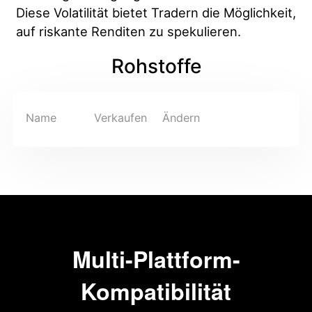
Deutsch
Diese Volatilität bietet Tradern die Möglichkeit,
auf riskante Renditen zu spekulieren.
Français
Nederlands
Rohstoffe
Italiano
Name
Verkaufen
Ändern
Polski
हिन्दी
Multi-Plattform-
Kompatibilität